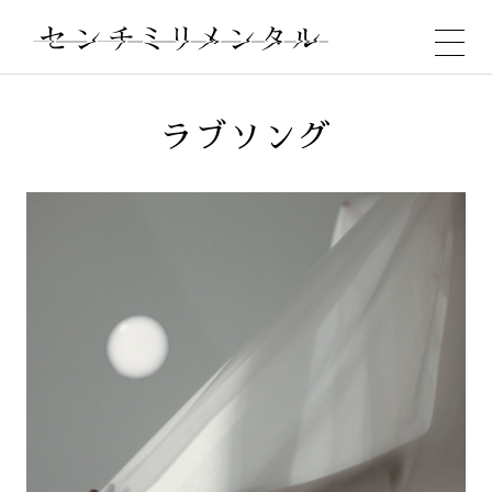
NEWS
ラブソング
MEDIA
LIVE
BIOGRAPHY
DISCOGRAPHY
VIDEO